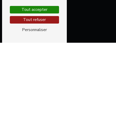
Tout accepter
Tout refuser
Personnaliser
ENTRETIEN DE VOITURE ET PNEUS
PRÈS DE SAÏX
ENTRETIEN VOITURE / PNEUS À SAÏX
AVEC CR AUTOMOBILE
Vous recherchez un service d'entretien pour votre
voiture ou vos pneus à Saïx ? CR Automobile est